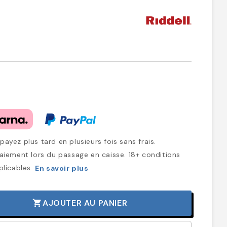
ayez plus tard en plusieurs fois sans frais.
iement lors du passage en caisse. 18+ conditions
plicables.
En savoir plus
AJOUTER AU PANIER
shopping_cart