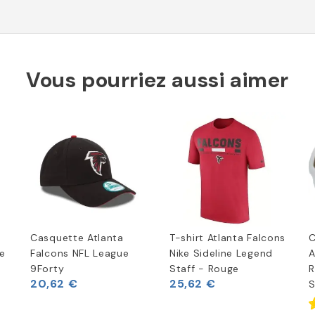
Vous pourriez aussi aimer
Casquette Atlanta
T-shirt Atlanta Falcons
C
le
Falcons NFL League
Nike Sideline Legend
A
9Forty
Staff - Rouge
R
20,62 €
25,62 €