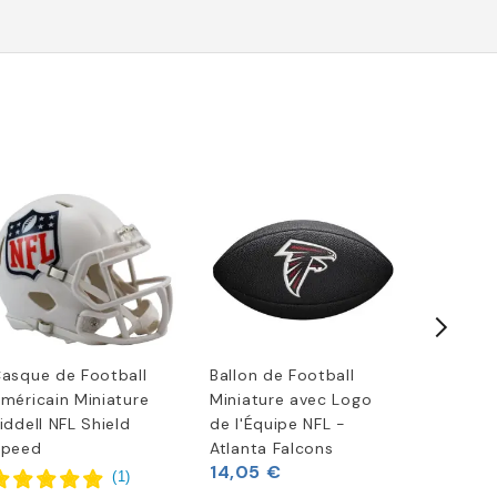
asque de Football
Ballon de Football
Décapsu
méricain Miniature
Miniature avec Logo
Métalliq
iddell NFL Shield
de l'Équipe NFL -
Falcons
9,92 €
Speed
Atlanta Falcons
14,05 €
(
1
)