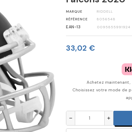
MARQUE
RIDDELL
RÉFÉRENCE
8056548
EAN-13
0095855991924
33,02 €
Achetez maintenant, p
Choisissez votre mode de pa
ap
remove
add