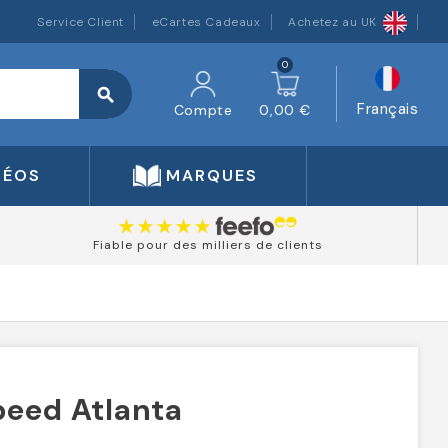
Service Client
eCartes Cadeaux
Achetez au UK
0
search
Français
Compte
0,00 €
DÉOS
MARQUES
Fiable pour des milliers de clients
peed Atlanta