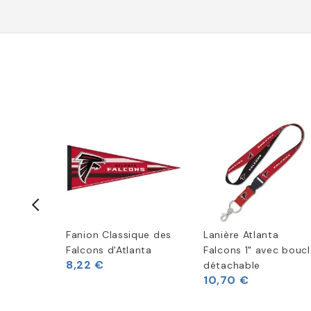
-50%
peterie
Fanion Classique des
Lanière Atlanta
ns
Falcons d'Atlanta
Falcons 1" avec bouc
8,22 €
4 €
détachable
10,70 €