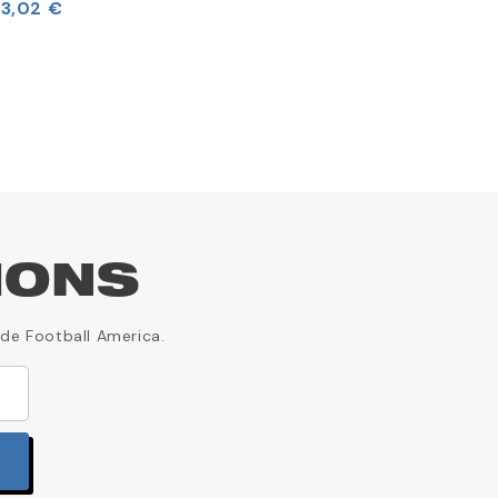
33,02 €
IONS
 de Football America.