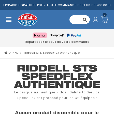
LIVRAISON GRATUITE POUR TOUTE COMMANDE DE PLUS DE 200,00 €
0
view_headline
search
Répartissez le coût de votre commande
chevron_right
NFL
chevron_right
Riddell STS SpeedFlex Authentique
RIDDELL STS
SPEEDFLEX
AUTHENTIQUE
Le casque authentique Riddell Salute to Service
SpeedFlex est proposé pour les 32 équipes !
Aucun produit disponible pour le