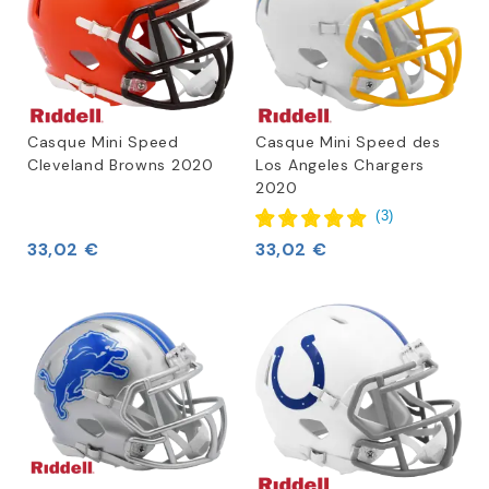
Casque Mini Speed
Casque Mini Speed des
Cleveland Browns 2020
Los Angeles Chargers
2020
(
3
)
33,02 €
33,02 €