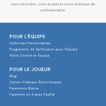
vous inscrivant, vous acceptez notre politique de
confidentialité.
POUR L'ÉQUIPE
Uniformes Personnalisés
Programme de Tarification pour l'Équipe
Votre Comité et Équipe
POUR LE JOUEUR
Blog
Cartes-Cadeaux Électroniques
Paiements Klarna
Paiement en 3 avec PayPal