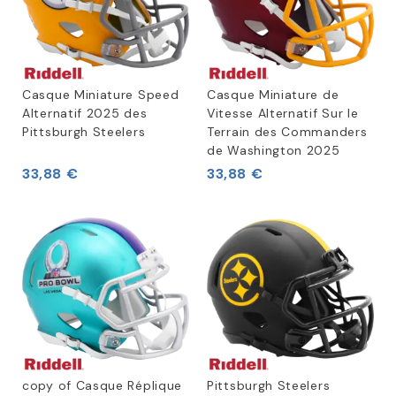
Casque Miniature Speed
Casque Miniature de
Alternatif 2025 des
Vitesse Alternatif Sur le
Pittsburgh Steelers
Terrain des Commanders
de Washington 2025
33,88 €
33,88 €
copy of Casque Réplique
Pittsburgh Steelers