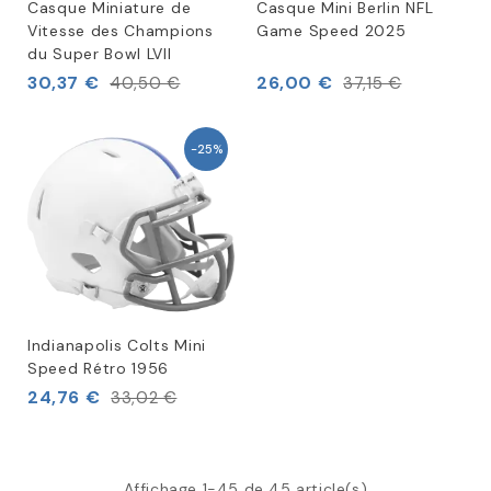
Casque Miniature de
Casque Mini Berlin NFL
Vitesse des Champions
Game Speed 2025
du Super Bowl LVII
30,37 €
26,00 €
40,50 €
37,15 €
-25%
Indianapolis Colts Mini
Speed Rétro 1956
24,76 €
33,02 €
Affichage 1-45 de 45 article(s)