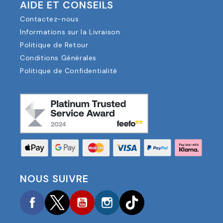
AIDE ET CONSEILS
Contactez-nous
Informations sur la Livraison
Politique de Retour
Conditions Générales
Politique de Confidentialité
NOUS SUIVRE
Facebook
Twitter
YouTube
Instagram
TikTok