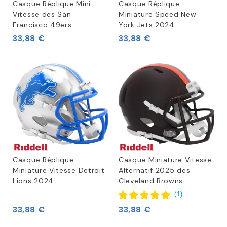
Casque Réplique Mini
Casque Réplique
Vitesse des San
Miniature Speed New
Francisco 49ers
York Jets 2024
33,88 €
33,88 €
Casque Réplique
Casque Miniature Vitesse
Miniature Vitesse Detroit
Alternatif 2025 des
Lions 2024
Cleveland Browns
(
1
)
33,88 €
33,88 €