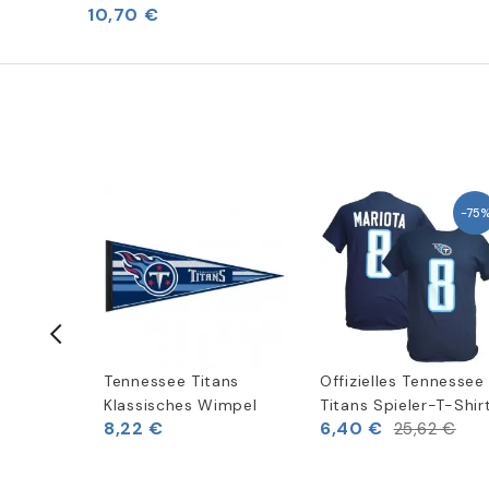
10,70 €
-75
ans
Tennessee Titans
Offizielles Tennessee
peed
Klassisches Wimpel
Titans Spieler-T-Shir
8,22 €
6,40 €
25,62 €
(
1
)