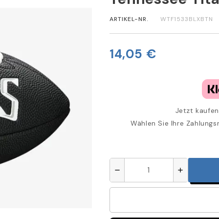
ARTIKEL-NR.
WTF1533BLXBTN
14,05 €
Jetzt kaufen
Wählen Sie Ihre Zahlungs
remove
add