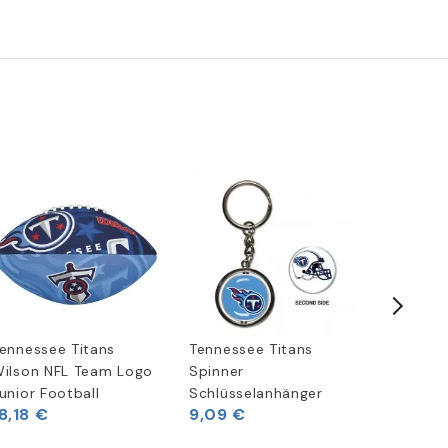
ennessee Titans
Tennessee Titans
Riddell 
ilson NFL Team Logo
Spinner
Speed Mi
unior Football
Schlüsselanhänger
Helm
8,18 €
9,09 €
33,02 