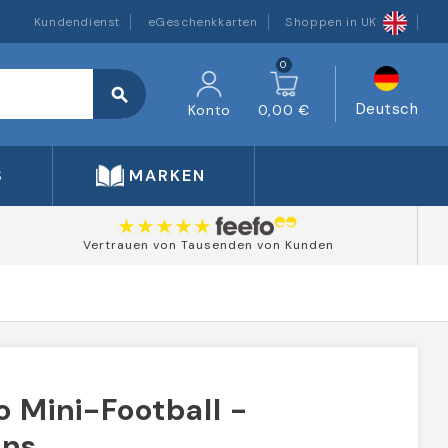
Kundendienst
eGeschenkkarten
Shoppen in UK
0
search
Deutsch
Konto
0,00 €
S
MARKEN
Vertrauen von Tausenden von Kunden
 Mini-Football -
ans