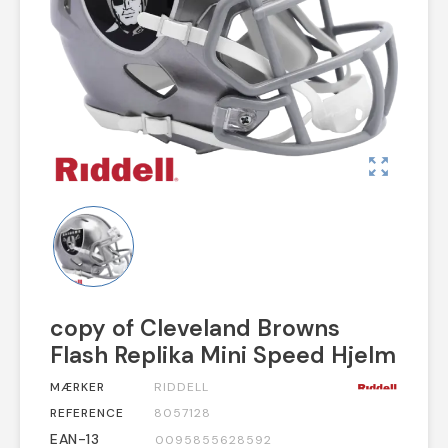
zoom_out_map
copy of Cleveland Browns
Flash Replika Mini Speed Hjelm
MÆRKER
RIDDELL
REFERENCE
8057128
EAN-13
0095855628592