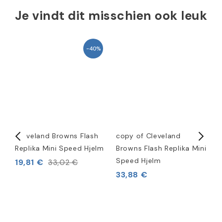
Je vindt dit misschien ook leuk
-40%
Cleveland Browns Flash
copy of Cleveland
c
ni
Replika Mini Speed Hjelm
Browns Flash Replika Mini
B
Speed Hjelm
S
19,81 €
33,02 €
33,88 €
3