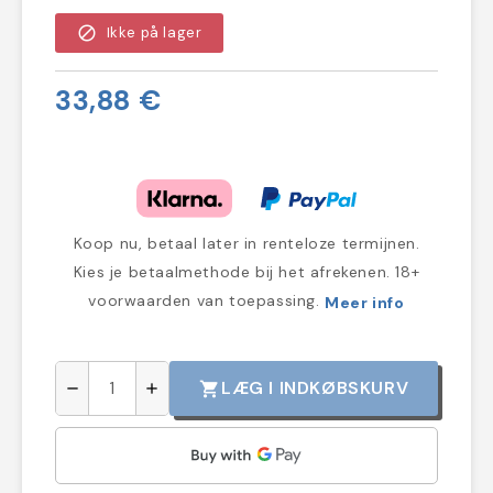
block
Ikke på lager
33,88 €
Koop nu, betaal later in renteloze termijnen.
Kies je betaalmethode bij het afrekenen. 18+
voorwaarden van toepassing.
Meer info
LÆG I INDKØBSKURV
shopping_cart
remove
add