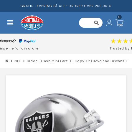
GRATIS LEVERING PÅ ALLE ORDRER OVER 200,00 €
0
view_headline
search
Trusted by 1000's of customers
chevron_right
NFL
chevron_right
Riddell Flash Mini Fart
chevron_right
Copy Of Cleveland Browns Flas