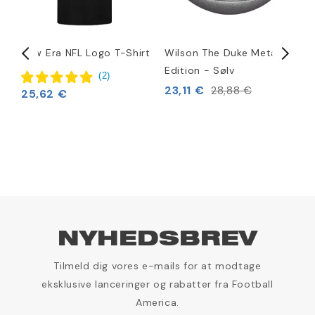
i
New Era NFL Logo T-Shirt
Wilson The Duke Metallic
N
Edition - Sølv
H
(
2
)
23,11 €
5
28,88 €
25,62 €
NYHEDSBREV
Tilmeld dig vores e-mails for at modtage
eksklusive lanceringer og rabatter fra Football
America.