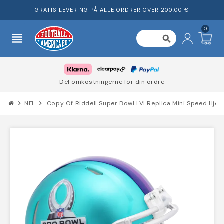
GRATIS LEVERING PÅ ALLE ORDRER OVER 200,00 €
0
view_headline
search
Del omkostningerne for din ordre
chevron_right
NFL
chevron_right
Copy Of Riddell Super Bowl LVI Replica Mini Speed Hjel