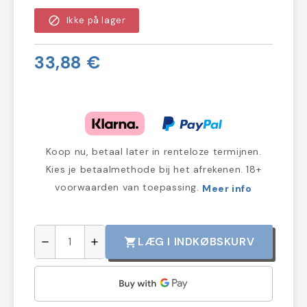
block
Ikke på lager
33,88 €
Koop nu, betaal later in renteloze termijnen.
Kies je betaalmethode bij het afrekenen. 18+
voorwaarden van toepassing.
Meer info
LÆG I INDKØBSKURV
shopping_cart
remove
add