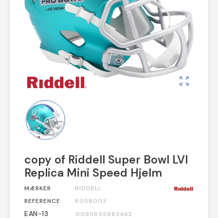
zoom_out_map
copy of Riddell Super Bowl LVI
Replica Mini Speed Hjelm
MÆRKER
RIDDELL
REFERENCE
8058003
EAN-13
0095855983462