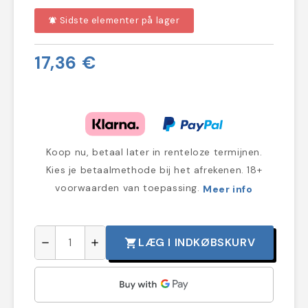
Sidste elementer på lager
notifications_active
17,36 €
Koop nu, betaal later in renteloze termijnen.
Kies je betaalmethode bij het afrekenen. 18+
voorwaarden van toepassing.
Meer info
LÆG I INDKØBSKURV
shopping_cart
remove
add