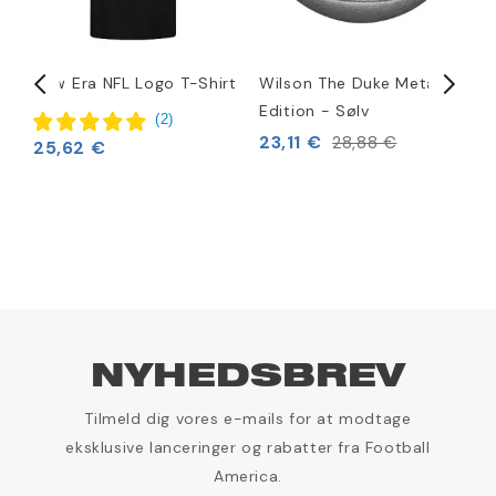
i
New Era NFL Logo T-Shirt
Wilson The Duke Metallic
N
Edition - Sølv
H
(
2
)
23,11 €
5
28,88 €
25,62 €
NYHEDSBREV
Tilmeld dig vores e-mails for at modtage
eksklusive lanceringer og rabatter fra Football
America.