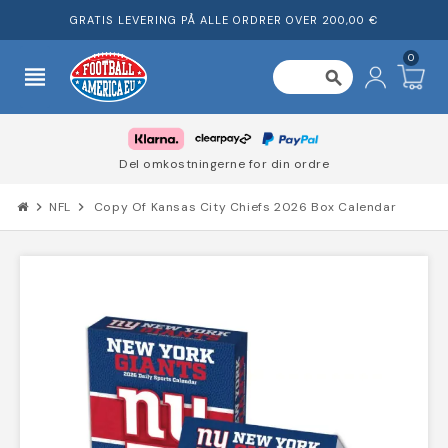
GRATIS LEVERING PÅ ALLE ORDRER OVER 200,00 €
0
view_headline
search
Del omkostningerne for din ordre
chevron_right
NFL
chevron_right
Copy Of Kansas City Chiefs 2026 Box Calendar