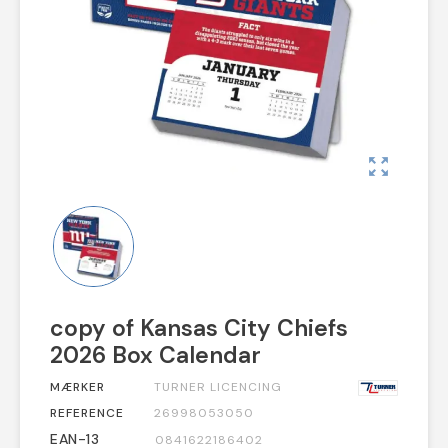
zoom_out_map
copy of Kansas City Chiefs
2026 Box Calendar
MÆRKER
TURNER LICENCING
REFERENCE
26998053050
EAN-13
0841622186402