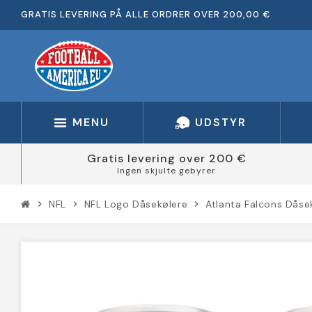
GRATIS LEVERING PÅ ALLE ORDRER OVER 200,00 €
MENU
UDSTYR
Gratis levering over 200 €
Ingen skjulte gebyrer
NFL
NFL Logo Dåsekølere
Atlanta Falcons Dåse
chevron_right
chevron_right
chevron_right