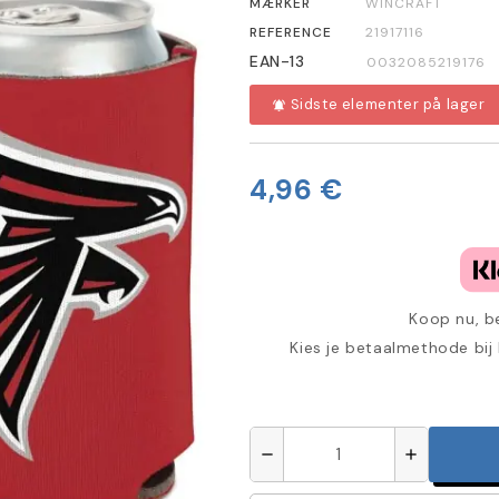
MÆRKER
WINCRAFT
REFERENCE
21917116
EAN-13
0032085219176
Sidste elementer på lager
notifications_active
4,96 €
Koop nu, be
Kies je betaalmethode bij
remove
add