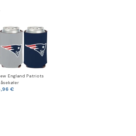
k
ew England Patriots
åsekøler
4,96 €