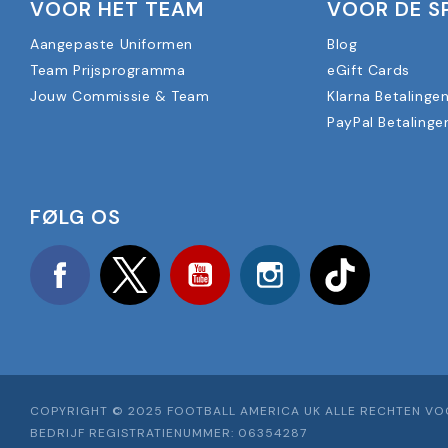
VOOR HET TEAM
VOOR DE S
Aangepaste Uniformen
Blog
Team Prijsprogramma
eGift Cards
Jouw Commissie & Team
Klarna Betalinge
PayPal Betalinge
FØLG OS
Facebook
Twitter
YouTube
Instagram
TikTok
COPYRIGHT © 2025 FOOTBALL AMERICA UK ALLE RECHTEN V
BEDRIJF REGISTRATIENUMMER: 06354287