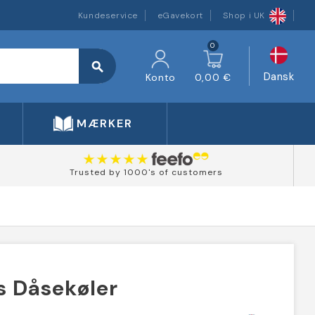
Kundeservice
eGavekort
Shop i UK
0
search
Dansk
Konto
0,00 €
MÆRKER
Trusted by 1000's of customers
s Dåsekøler