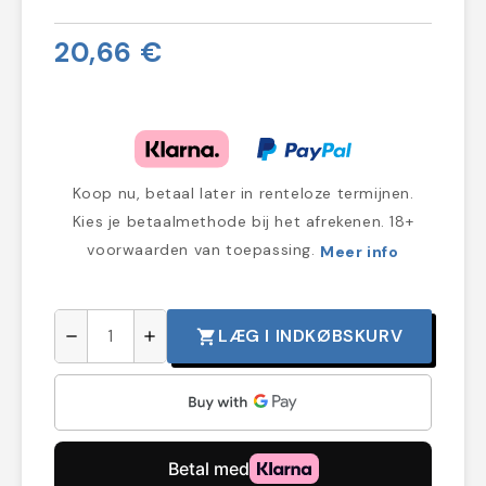
20,66 €
Koop nu, betaal later in renteloze termijnen.
Kies je betaalmethode bij het afrekenen. 18+
voorwaarden van toepassing.
Meer info
LÆG I INDKØBSKURV
shopping_cart
remove
add