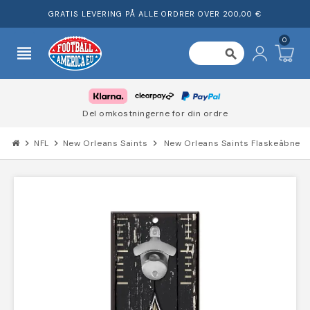
GRATIS LEVERING PÅ ALLE ORDRER OVER 200,00 €
0
view_headline
search
Del omkostningerne for din ordre
chevron_right
NFL
chevron_right
New Orleans Saints
chevron_right
New Orleans Saints Flaskeåbner Ski