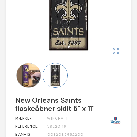
zoom_out_map
New Orleans Saints
flaskeåbner skilt 5" x 11"
MÆRKER
WINCRAFT
REFERENCE
59220116
EAN-13
0032085592200