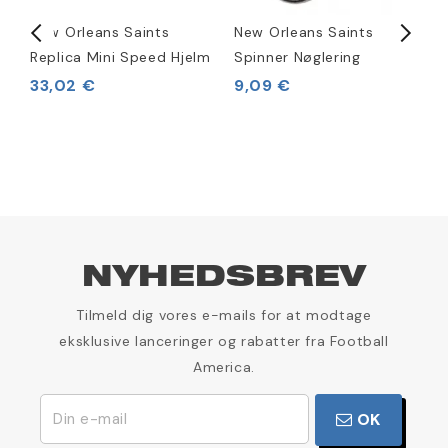
New Orleans Saints
New Orleans Saints
N
Replica Mini Speed Hjelm
Spinner Nøglering
S
R
33,02 €
9,09 €
1
NYHEDSBREV
Tilmeld dig vores e-mails for at modtage
eksklusive lanceringer og rabatter fra Football
America.
OK