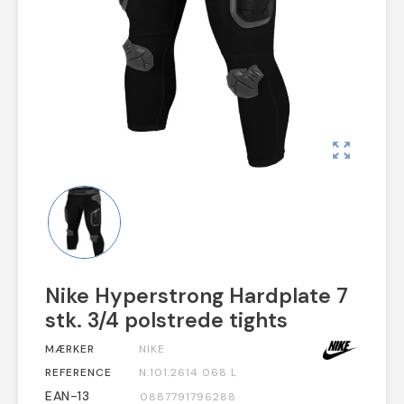
zoom_out_map
Nike Hyperstrong Hardplate 7
stk. 3/4 polstrede tights
MÆRKER
NIKE
REFERENCE
N.101.2614 068 L
EAN-13
0887791796288