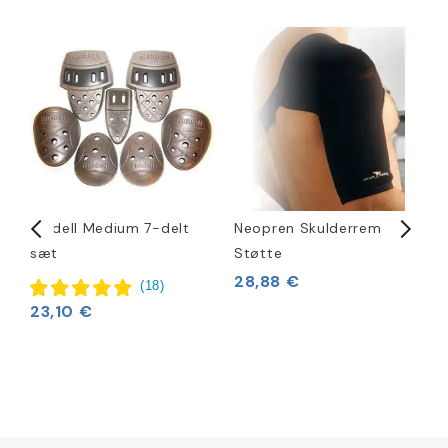
Riddell Medium 7-delt
Neopren Skulderrem
U
13
sæt
Støtte
2
28,88 €
(
18
)
23,10 €