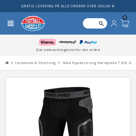
GRATIS LEVERING PÅ ALLE ORDRER OVER 200,00 €
0
view_headline
search
Del omkostningerne for din ordre
chevron_right
Livremme & Polstring
chevron_right
Nike Hyperstrong Hardplate 7 Stk. 3/4