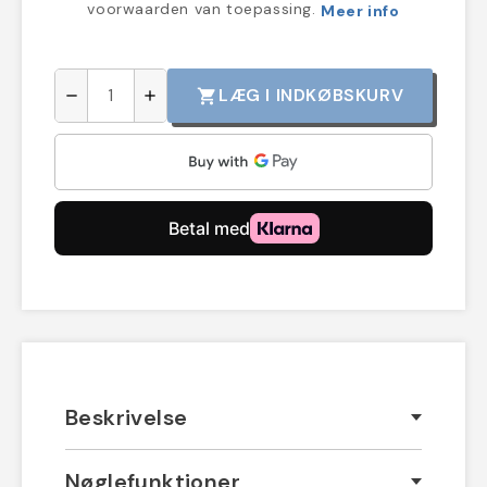
voorwaarden van toepassing.
Meer info
LÆG I INDKØBSKURV
shopping_cart
remove
add
Beskrivelse
Nøglefunktioner