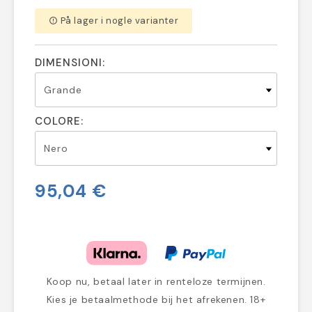
På lager i nogle varianter
error_outline
DIMENSIONI:
COLORE:
95,04 €
Koop nu, betaal later in renteloze termijnen.
Kies je betaalmethode bij het afrekenen. 18+