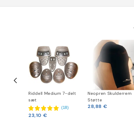
-50%
Rush 5-
Riddell Medium 7-delt
Neopren Skulderrem
ngdom
sæt
Støtte
28,88 €
(
18
)
41 €
23,10 €