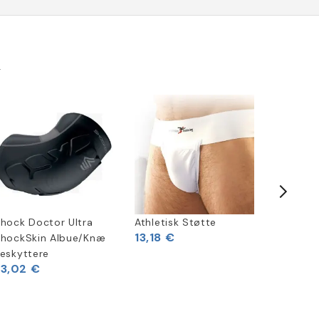
k
hock Doctor Ultra
Athletisk Støtte
Champro
13,18 €
hockSkin Albue/Knæ
delt Gir
eskyttere
33,02 €
49,55 