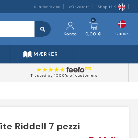
Kundeservice
eGavekort
Shop i UK
0
search
Dansk
Konto
0,00 €
MÆRKER
Trusted by 1000's of customers
te Riddell 7 pezzi