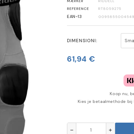
MÆRKER
RIDDELL
REFERENCE
RT8059275
EAN-13
009585500454
DIMENSIONI:
61,94 €
Koop nu, be
Kies je betaalmethode bij
remove
add