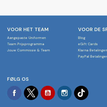
VOOR HET TEAM
VOOR DE S
Aangepaste Uniformen
Blog
Team Prijsprogramma
eGift Cards
Jouw Commissie & Team
Klarna Betalinge
PayPal Betalinge
FØLG OS
Facebook
Twitter
YouTube
Instagram
TikTok