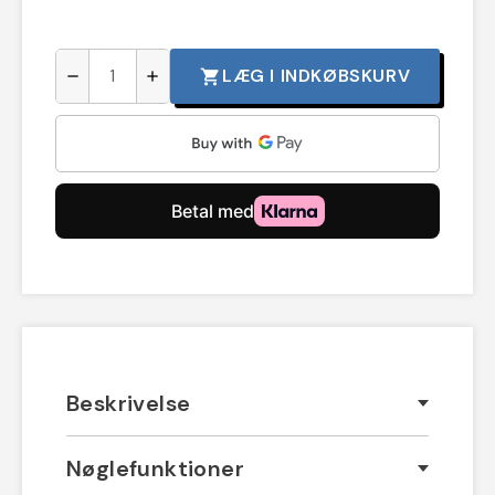
LÆG I INDKØBSKURV
shopping_cart
remove
add
Beskrivelse
Nøglefunktioner