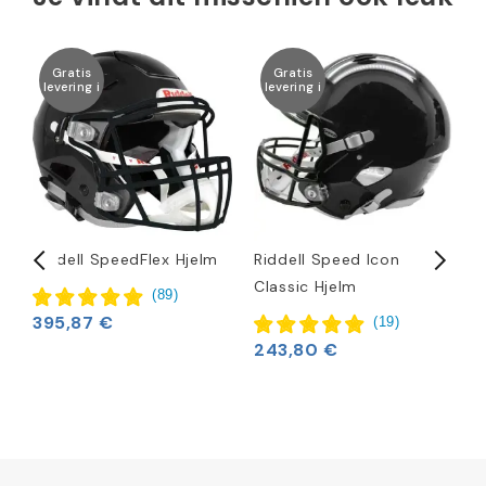
Gratis
Gratis
levering i
levering i
r
Riddell SpeedFlex Hjelm
Riddell Speed Icon
R
Classic Hjelm
K
(
89
)
2
395,87 €
(
19
)
243,80 €