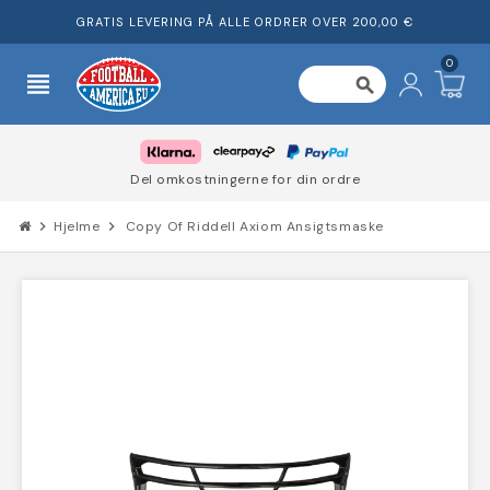
GRATIS LEVERING PÅ ALLE ORDRER OVER 200,00 €
0
view_headline
search
Del omkostningerne for din ordre
chevron_right
Hjelme
chevron_right
Copy Of Riddell Axiom Ansigtsmaske