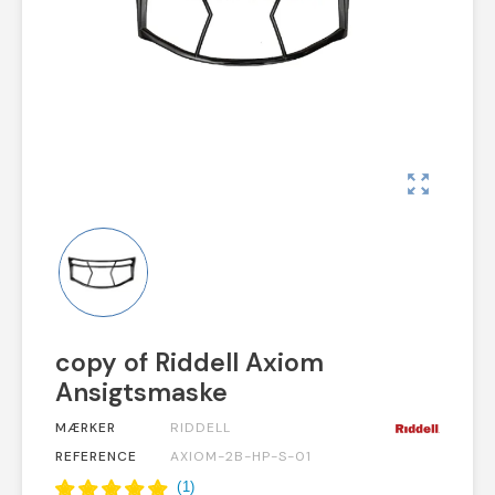
zoom_out_map
copy of Riddell Axiom
Ansigtsmaske
MÆRKER
RIDDELL
REFERENCE
AXIOM-2B-HP-S-01
(
1
)