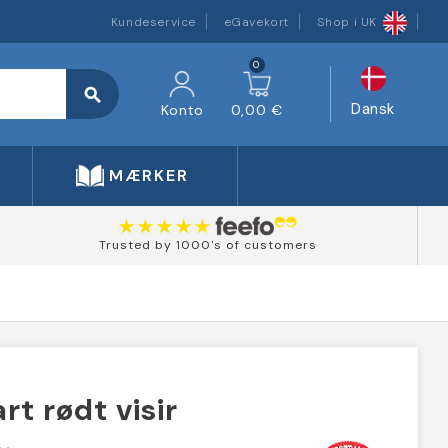
Kundeservice
eGavekort
Shop i UK
0
search
Dansk
Konto
0,00 €
MÆRKER
Trusted by 1000's of customers
rt rødt visir