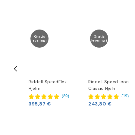
Gratis
Gratis
levering i
levering i
lear
Riddell SpeedFlex
Riddell Speed Icon
Hjelm
Classic Hjelm
(
1
)
(
89
)
(
19
)
395,87 €
243,80 €