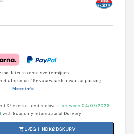
CA
taal later in renteloze termijnen.
 het afrekenen. 18+ voorwaarden van toepassing.
Meer info
and 37 minutes
and receive it
between
04/08/2026
6
with
Economy International Delivery
LÆG I INDKØBSKURV
shopping_cart