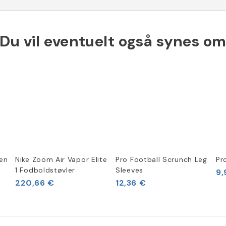
Du vil eventuelt også synes o
sen
Nike Zoom Air Vapor Elite
Pro Football Scrunch Leg
Pr
1 Fodboldstøvler
Sleeves
9,
220,66 €
12,36 €