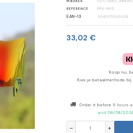
MÆRKER
FOOTBALL AMERI
REFERENCE
PFV-RED
EAN-13
5061117030033
33,02 €
Koop nu, be
Kies je betaalmethode bij
Order it before
8 hours 
and
06/08/202
remove
add