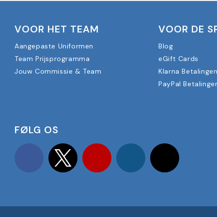
VOOR HET TEAM
VOOR DE S
Aangepaste Uniformen
Blog
Team Prijsprogramma
eGift Cards
Jouw Commissie & Team
Klarna Betalinge
PayPal Betalinge
FØLG OS
Facebook
Twitter
YouTube
Instagram
TikTok