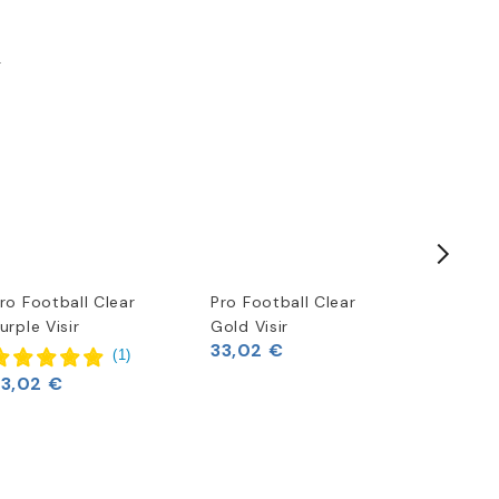
k
ro Football Clear
Pro Football Clear
Pro Foot
33,02 
urple Visir
Gold Visir
33,02 €
(
1
)
33,02 €