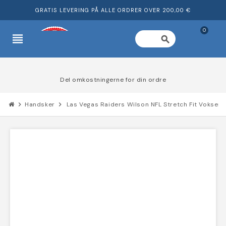
GRATIS LEVERING PÅ ALLE ORDRER OVER 200,00 €
0
view_headline
search
Del omkostningerne for din ordre
chevron_right
Handsker
chevron_right
Las Vegas Raiders Wilson NFL Stretch Fit Vokse