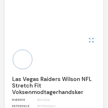
zoom_out_map
Las Vegas Raiders Wilson NFL
Stretch Fit
Voksenmodtagerhandsker
MÆRKER
WILSON
REFERENCE
WTF9326LV