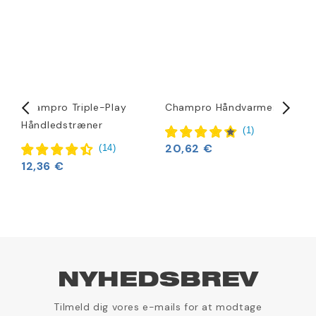
Champro Triple-Play
Champro Håndvarmer
D
Håndledstræner
1
(
1
)
20,62 €
(
14
)
12,36 €
NYHEDSBREV
Tilmeld dig vores e-mails for at modtage