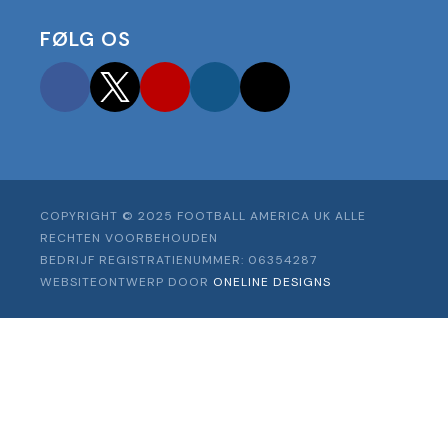
FØLG OS
Facebook
Twitter
YouTube
Instagram
TikTok
COPYRIGHT © 2025 FOOTBALL AMERICA UK ALLE
RECHTEN VOORBEHOUDEN
BEDRIJF REGISTRATIENUMMER: 06354287
WEBSITEONTWERP DOOR
ONELINE DESIGNS