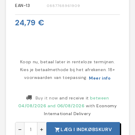
EAN-13
0887768961909
24,79 €
Koop nu, betaal later in renteloze termijnen.
Kies je betaalmethode bij het afrekenen. 18+
voorwaarden van toepassing.
Meer info
Buy it now
and receive it
between
04/08/2026
and
06/08/2026
with
Economy
International Delivery
LÆG I INDKØBSKURV
shopping_cart
remove
add