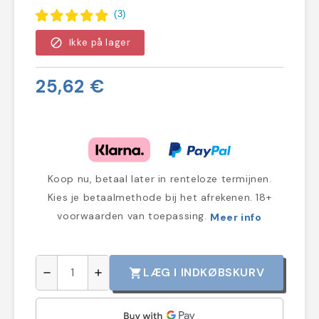
(
3
)
block
Ikke på lager
25,62 €
Koop nu, betaal later in renteloze termijnen.
Kies je betaalmethode bij het afrekenen. 18+
voorwaarden van toepassing.
Meer info
LÆG I INDKØBSKURV
shopping_cart
remove
add