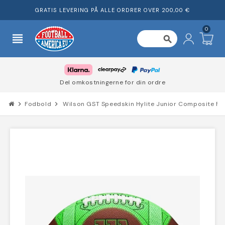
GRATIS LEVERING PÅ ALLE ORDRER OVER 200,00 €
0
view_headline
search
Del omkostningerne for din ordre
chevron_right
Fodbold
chevron_right
Wilson GST Speedskin Hylite Junior Composite F