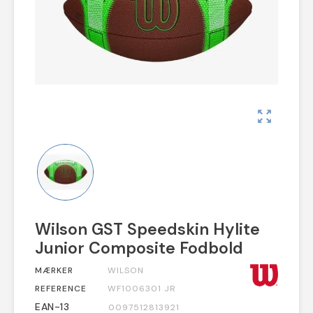
zoom_out_map
Wilson GST Speedskin Hylite
Junior Composite Fodbold
MÆRKER
WILSON
REFERENCE
WF1006301 JR
EAN-13
0097512813921