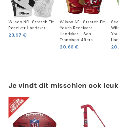
Wilson NFL Stretch Fit
Wilson NFL Stretch Fit
Seattl
Receiver Handsker
Youth Receivers
Wilson 
Handsker - San
Youth R
23,97 €
Francisco 49ers
Handsk
20,66 €
20,66
Je vindt dit misschien ook leuk