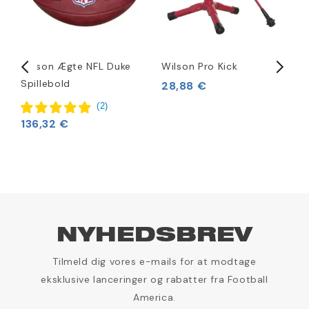
Wilson Ægte NFL Duke
Wilson Pro Kick
W
Spillebold
S
28,88 €
(
2
)
136,32 €
1
NYHEDSBREV
Tilmeld dig vores e-mails for at modtage
eksklusive lanceringer og rabatter fra Football
America.