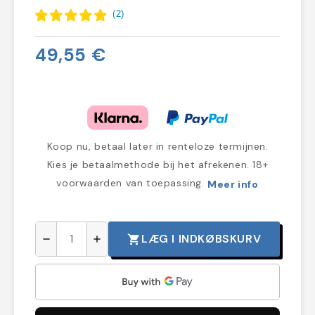
(
2
)
49,55 €
Koop nu, betaal later in renteloze termijnen.
Kies je betaalmethode bij het afrekenen. 18+
voorwaarden van toepassing.
Meer info
LÆG I INDKØBSKURV
shopping_cart
remove
add