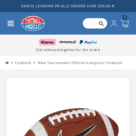
GRATIS LEVERING PÅ ALLE ORDRER OVER 200,00 €
0
view_headline
search
Del omkostningerne for din ordre
chevron_right
Fodbold
chevron_right
Nike Tournament Officiel Komposit Fodbold