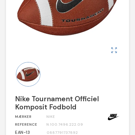
zoom_out_map
Nike Tournament Officiel
Komposit Fodbold
MÆRKER
NIKE
REFERENCE
N.100.7496.222.09
EAN-13
0887791737892