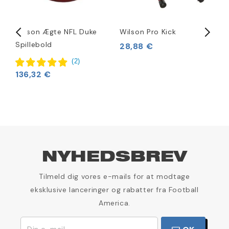
Wilson Ægte NFL Duke
Wilson Pro Kick
W
Spillebold
S
28,88 €
(
2
)
136,32 €
1
NYHEDSBREV
Tilmeld dig vores e-mails for at modtage
eksklusive lanceringer og rabatter fra Football
America.