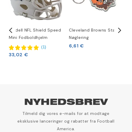
Riddell NFL Shield Speed
Cleveland Browns State
C
Mini Fodboldhjelm
Nøglering
M
6,61 €
9
(
1
)
33,02 €
NYHEDSBREV
Tilmeld dig vores e-mails for at modtage
eksklusive lanceringer og rabatter fra Football
America.