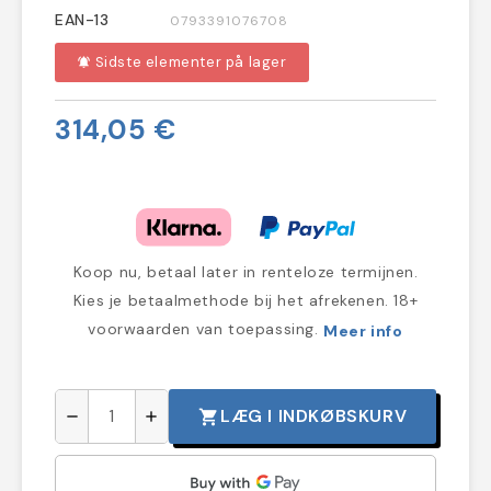
EAN-13
0793391076708
Sidste elementer på lager
notifications_active
314,05 €
Koop nu, betaal later in renteloze termijnen.
Kies je betaalmethode bij het afrekenen. 18+
voorwaarden van toepassing.
Meer info
LÆG I INDKØBSKURV
shopping_cart
remove
add