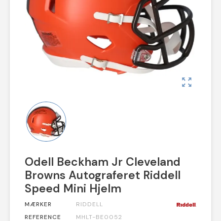
zoom_out_map
Odell Beckham Jr Cleveland
Browns Autograferet Riddell
Speed Mini Hjelm
MÆRKER
RIDDELL
REFERENCE
MHLT-BE0052