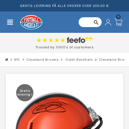
GRATIS LEVERING PÅ ALLE ORDRER OVER 200,00 €
0
view_headline
search
Trusted by 1000's of customers
chevron_right
NFL
chevron_right
Cleveland Browns
chevron_right
Odell Beckham Jr Cleveland Browns
Gratis
levering i