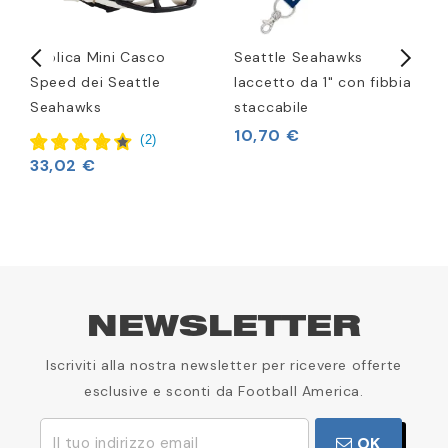
d
Replica Mini Casco
Seattle Seahawks
C
Speed dei Seattle
laccetto da 1" con fibbia
S
Seahawks
staccabile
9
10,70 €
(
2
)
33,02 €
2
NEWSLETTER
Iscriviti alla nostra newsletter per ricevere offerte
esclusive e sconti da Football America.
OK