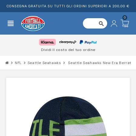
CONSEGNA GRATUITA SU TUTTI GLI ORDINI SUPERIORI A 200,00 €
0
view_headline
search
Dividi il costo del tuo ordine
chevron_right
NFL
chevron_right
Seattle Seahawks
chevron_right
Seattle Seahawks New Era Berrett