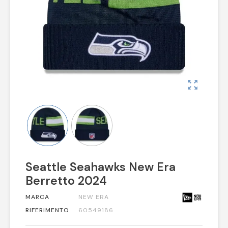
zoom_out_map
Seattle Seahawks New Era
Berretto 2024
MARCA
NEW ERA
RIFERIMENTO
60549186