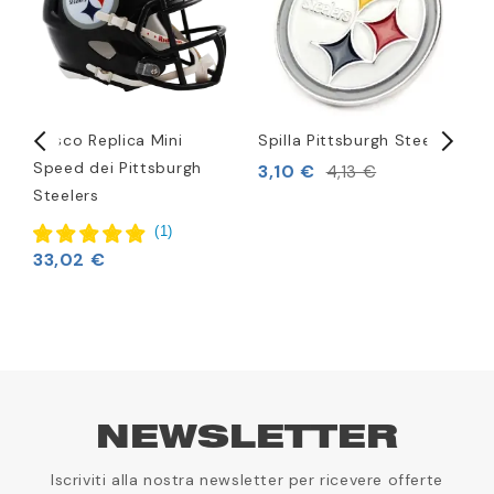
FL
Casco Replica Mini
Spilla Pittsburgh Steelers
P
Speed dei Pittsburgh
L
3,10 €
4,13 €
Steelers
S
1
(
1
)
33,02 €
NEWSLETTER
Iscriviti alla nostra newsletter per ricevere offerte