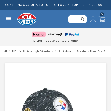
CONSEGNA GRATUITA SU TUTTI GLI ORDINI SUPERIORI A 200,00 €
0
view_headline
search
Dividi il costo del tuo ordine
chevron_right
NFL
chevron_right
Pittsburgh Steelers
chevron_right
Pittsburgh Steelers New Era Str