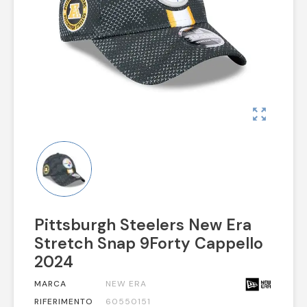
zoom_out_map
Pittsburgh Steelers New Era
Stretch Snap 9Forty Cappello
2024
MARCA
NEW ERA
RIFERIMENTO
60550151