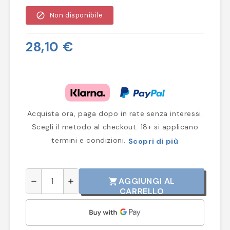
block
Non disponibile
28,10 €
Acquista ora, paga dopo in rate senza interessi.
Scegli il metodo al checkout. 18+ si applicano
termini e condizioni.
Scopri di più
AGGIUNGI AL
shopping_cart
remove
add
CARRELLO