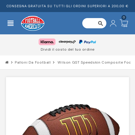
CONSEGNA GRATUITA SU TUTTI GLI ORDINI SUPERIORI A 200,00 €
0
view_headline
search
Dividi il costo del tuo ordine
chevron_right
Palloni Da Football
chevron_right
Wilson GST Speedskin Composite Footb