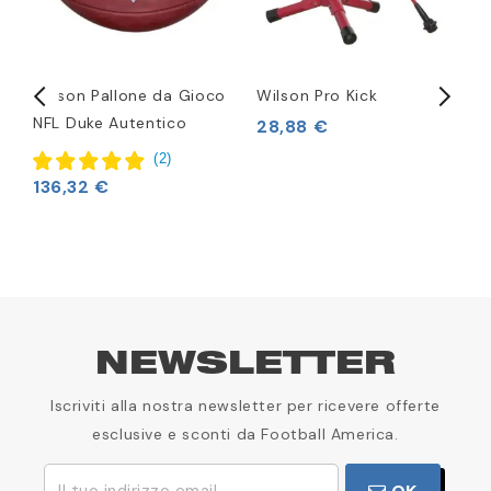
Wilson Pallone da Gioco
Wilson Pro Kick
P
NFL Duke Autentico
W
28,88 €
(
2
)
136,32 €
1
NEWSLETTER
Iscriviti alla nostra newsletter per ricevere offerte
esclusive e sconti da Football America.