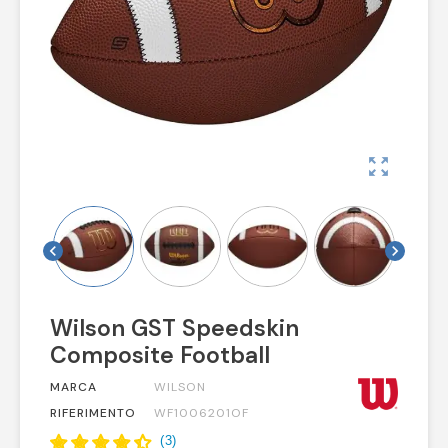
zoom_out_map
chevron_left
chevron_right
Wilson GST Speedskin
Composite Football
MARCA
WILSON
RIFERIMENTO
WF1006201OF
(
3
)