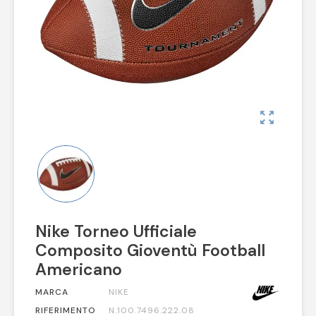
zoom_out_map
Nike Torneo Ufficiale
Composito Gioventù Football
Americano
MARCA
NIKE
RIFERIMENTO
N.100.7496.222.08