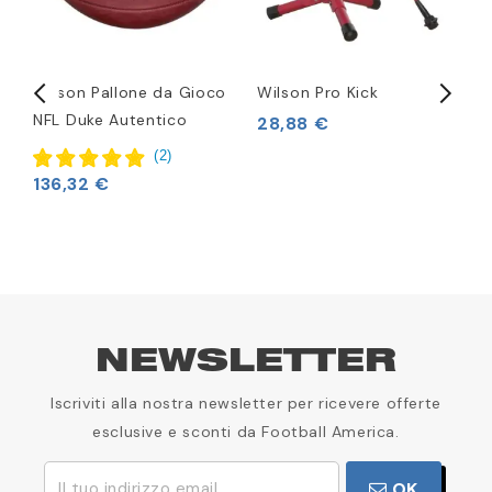
Wilson Pallone da Gioco
Wilson Pro Kick
P
NFL Duke Autentico
W
28,88 €
(
2
)
136,32 €
1
NEWSLETTER
Iscriviti alla nostra newsletter per ricevere offerte
esclusive e sconti da Football America.
OK