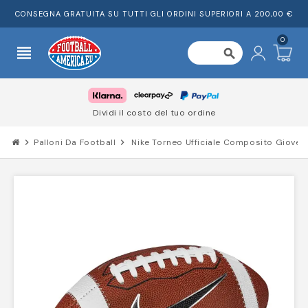
CONSEGNA GRATUITA SU TUTTI GLI ORDINI SUPERIORI A 200,00 €
0
view_headline
search
Dividi il costo del tuo ordine
chevron_right
Palloni Da Football
chevron_right
Nike Torneo Ufficiale Composito Gioven