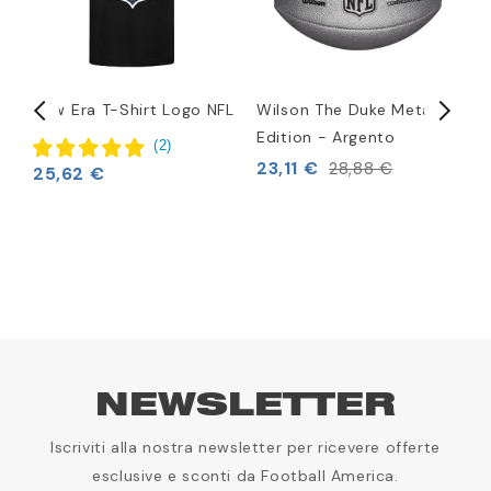
New Era T-Shirt Logo NFL
Wilson The Duke Metallic
F
Edition - Argento
c
(
2
)
23,11 €
5
28,88 €
25,62 €
NEWSLETTER
Iscriviti alla nostra newsletter per ricevere offerte
esclusive e sconti da Football America.