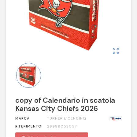
zoom_out_map
copy of Calendario in scatola
Kansas City Chiefs 2026
MARCA
TURNER LICENCING
RIFERIMENTO
26998053057