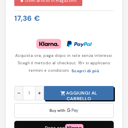
Ultimi articoli in magazzino
notifications_active
17,36 €
Acquista ora, paga dopo in rate senza interessi.
Scegli il metodo al checkout. 18+ si applicano
termini e condizioni.
Scopri di più
AGGIUNGI AL
shopping_cart
remove
add
CARRELLO