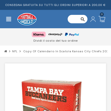
CONSEGNA GRATUITA SU TUTTI GLI ORDINI SUPERIORI A 200,00 €
0
view_headline
search
Dividi il costo del tuo ordine
chevron_right
NFL
chevron_right
Copy Of Calendario In Scatola Kansas City Chiefs 2026