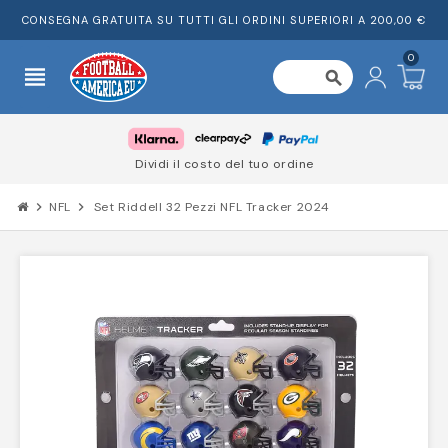
CONSEGNA GRATUITA SU TUTTI GLI ORDINI SUPERIORI A 200,00 €
0
view_headline
search
Dividi il costo del tuo ordine
chevron_right
NFL
chevron_right
Set Riddell 32 Pezzi NFL Tracker 2024