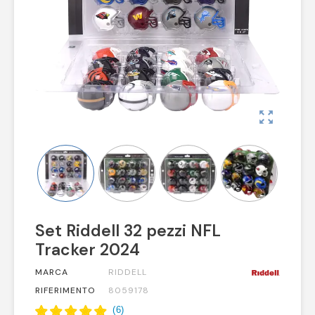
zoom_out_map
Set Riddell 32 pezzi NFL
Tracker 2024
MARCA
RIDDELL
RIFERIMENTO
8059178
(
6
)