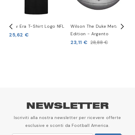
New Era T-Shirt Logo NFL
Wilson The Duke Metallic
F
6
Edition - Argento
c
25,62 €
23,11 €
5
28,88 €
NEWSLETTER
Iscriviti alla nostra newsletter per ricevere offerte
esclusive e sconti da Football America.