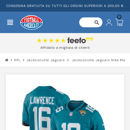
CONSEGNA GRATUITA SU TUTTI GLI ORDINI SUPERIORI A 200,00 €
0
view_headline
search
Affidato a migliaia di clienti
chevron_right
NFL
chevron_right
Jacksonville Jaguars
chevron_right
Jacksonville Jaguars Nike Magl