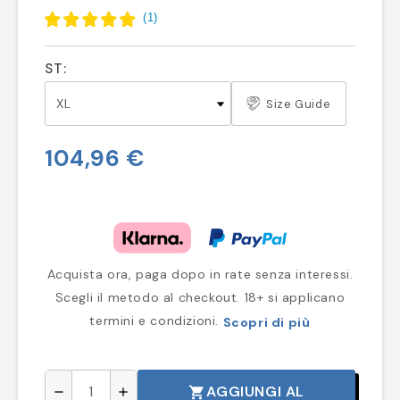
(
1
)
ST:
Size Guide
104,96 €
Acquista ora, paga dopo in rate senza interessi.
Scegli il metodo al checkout. 18+ si applicano
termini e condizioni.
Scopri di più
AGGIUNGI AL
shopping_cart
remove
add