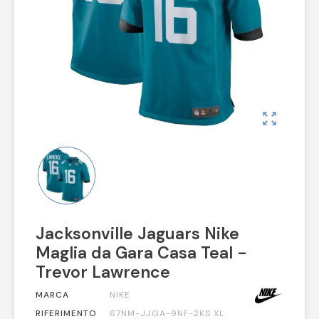
zoom_out_map
Jacksonville Jaguars Nike
Maglia da Gara Casa Teal -
Trevor Lawrence
MARCA
NIKE
RIFERIMENTO
67NM-JJGA-9NF-2KS XL