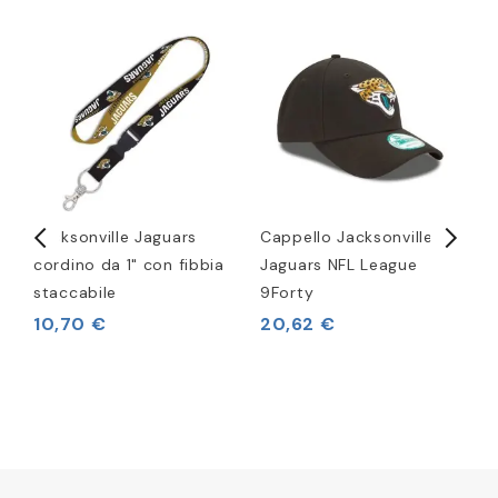
Jacksonville Jaguars
Cappello Jacksonville
P
cordino da 1" con fibbia
Jaguars NFL League
J
staccabile
9Forty
10,70 €
20,62 €
9