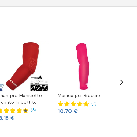
hampro Manicotto
Manica per Braccio
Nike Vap
omito Imbottito
Asciug
(
7
)
(
3
)
10,70 €
3,18 €
18,97 