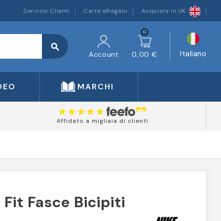
Servizio Clienti
Carte eRegalo
Acquista in UK
0
search
Italiano
Account
0,00 €
DEO
MARCHI
Affidato a migliaia di clienti
 Fit Fasce Bicipiti