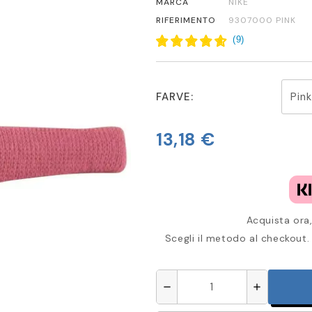
MARCA
NIKE
RIFERIMENTO
9307000 PINK
(
9
)
FARVE:
13,18 €
Acquista ora,
Scegli il metodo al checkout. 
remove
add