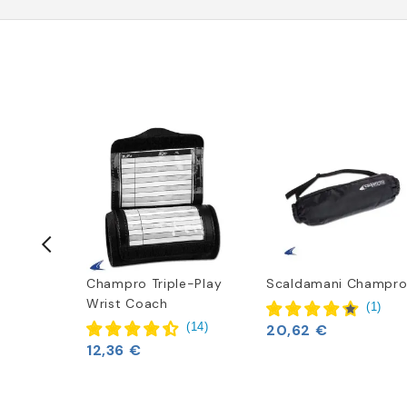
t
Champro Triple-Play
Scaldamani Champr
Wrist Coach
(
1
)
(
6
)
(
14
)
20,62 €
12,36 €