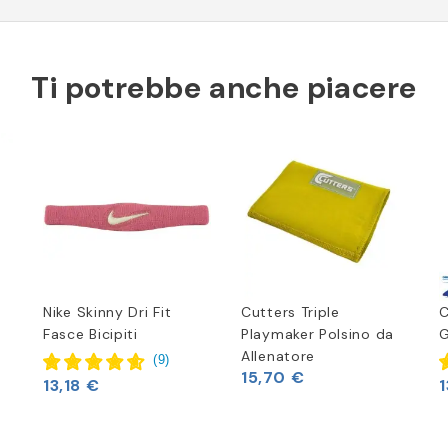
Ti potrebbe anche piacere
Nike Skinny Dri Fit
Cutters Triple
C
Fasce Bicipiti
Playmaker Polsino da
G
Allenatore
(
9
)
15,70 €
13,18 €
1