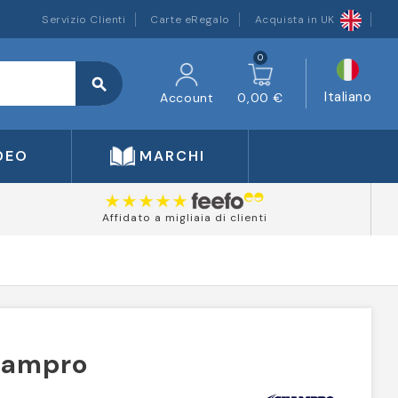
Servizio Clienti
Carte eRegalo
Acquista in UK
0
search
Italiano
Account
0,00 €
DEO
MARCHI
Affidato a migliaia di clienti
hampro