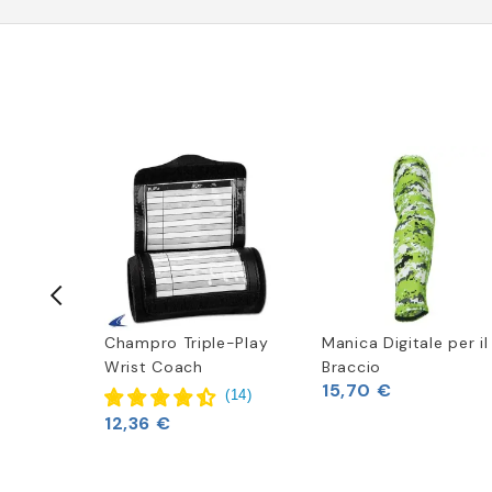
t
Champro Triple-Play
Manica Digitale per il
Wrist Coach
Braccio
15,70 €
(
6
)
(
14
)
12,36 €