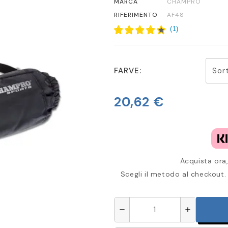
MARCA
CHAMPRO
RIFERIMENTO
AF48
(
1
)
FARVE:
20,62 €
Acquista ora,
Scegli il metodo al checkout. 
remove
add