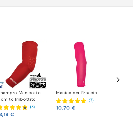
hampro Manicotto
Manica per Braccio
Nike Vap
omito Imbottito
Asciug
(
7
)
(
3
)
10,70 €
3,18 €
18,97 