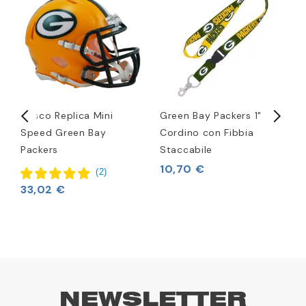
Casco Replica Mini
Green Bay Packers 1"
C
Speed Green Bay
Cordino con Fibbia
G
Packers
Staccabile
G
R
10,70 €
(
2
)
3
33,02 €
NEWSLETTER