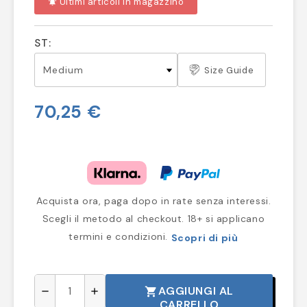
Ultimi articoli in magazzino
notifications_active
ST:
Size Guide
70,25 €
Acquista ora, paga dopo in rate senza interessi.
Scegli il metodo al checkout. 18+ si applicano
termini e condizioni.
Scopri di più
AGGIUNGI AL
shopping_cart
remove
add
CARRELLO