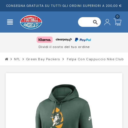
CONSEGNA GRATUITA SU TUTTI GLI ORDINI SUPERIORI A 200,00 €
0
view_headline
search
Dividi il costo del tuo ordine
chevron_right
NFL
chevron_right
Green Bay Packers
chevron_right
Felpa Con Cappuccio Nike Club D