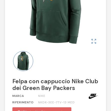
zoom_out_map
Felpa con cappuccio Nike Club
dei Green Bay Packers
MARCA
NIKE
RIFERIMENTO
NKDK-3EE-7TV-13 MED