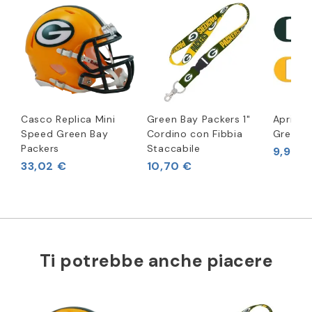
Casco Replica Mini
Green Bay Packers 1"
Apribott
Speed Green Bay
Cordino con Fibbia
Green B
Packers
Staccabile
9,92 €
33,02 €
10,70 €
Ti potrebbe anche piacere