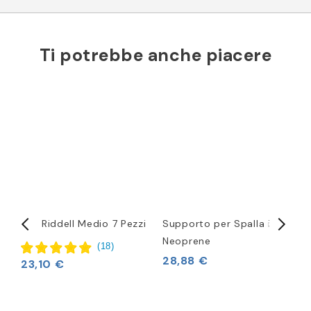
Ti potrebbe anche piacere
c
Set Riddell Medio 7 Pezzi
Supporto per Spalla in
P
Neoprene
2
(
18
)
28,88 €
23,10 €