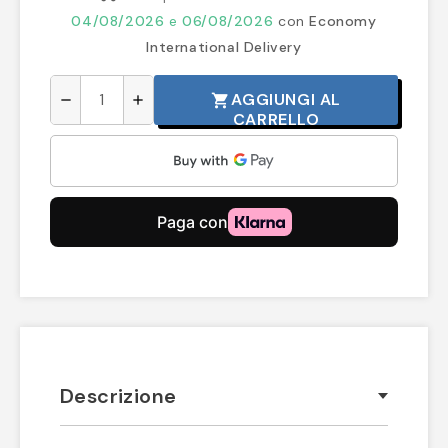
04/08/2026
e
06/08/2026
con
Economy
International Delivery
AGGIUNGI AL
shopping_cart
remove
add
CARRELLO
Descrizione