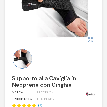
zoom_out_map
Supporto alla Caviglia in
Neoprene con Cinghie
MARCA
PRECISION
RIFERIMENTO
TRS114 SML
(
1
)