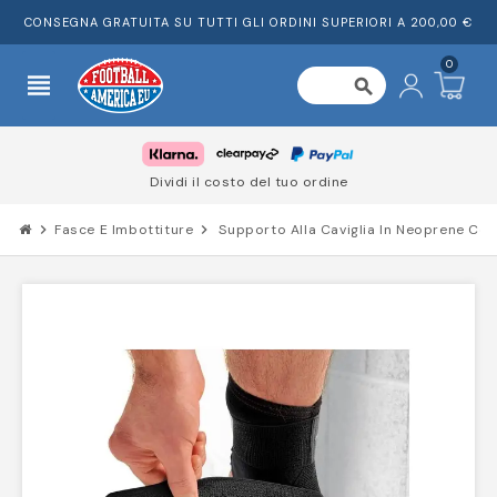
CONSEGNA GRATUITA SU TUTTI GLI ORDINI SUPERIORI A 200,00 €
0
view_headline
search
Dividi il costo del tuo ordine
chevron_right
Fasce E Imbottiture
chevron_right
Supporto Alla Caviglia In Neoprene Con