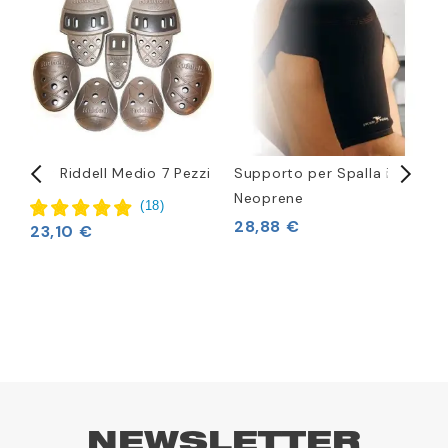
c
Set Riddell Medio 7 Pezzi
Supporto per Spalla in
P
Neoprene
2
(
18
)
28,88 €
23,10 €
NEWSLETTER