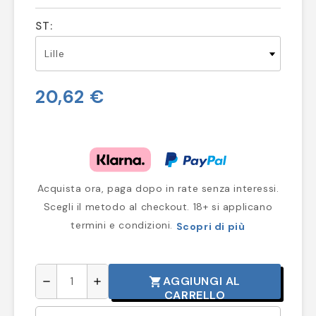
ST:
20,62 €
Acquista ora, paga dopo in rate senza interessi.
Scegli il metodo al checkout. 18+ si applicano
termini e condizioni.
Scopri di più
AGGIUNGI AL
shopping_cart
remove
add
CARRELLO