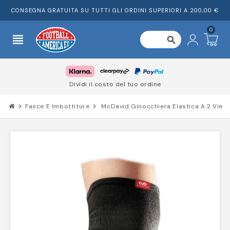
CONSEGNA GRATUITA SU TUTTI GLI ORDINI SUPERIORI A 200,00 €
0
view_headline
search
Dividi il costo del tuo ordine
chevron_right
Fasce E Imbottiture
chevron_right
McDavid Ginocchiera Elastica A 2 Vie