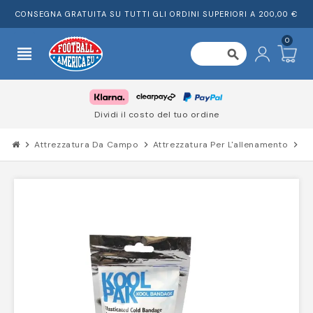
CONSEGNA GRATUITA SU TUTTI GLI ORDINI SUPERIORI A 200,00 €
0
view_headline
search
Dividi il costo del tuo ordine
chevron_right
Attrezzatura Da Campo
chevron_right
Attrezzatura Per L'allenamento
chevron_right
K