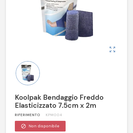
zoom_out_map
Koolpak Bendaggio Freddo
Elasticizzato 7.5cm x 2m
RIFERIMENTO
KPM004
block
Non disponibile