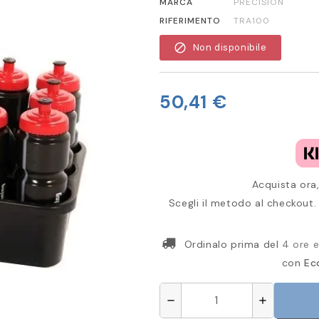
MARCA
PRECISION
RIFERIMENTO
TRA100
block
Non disponibile
50,41 €
Acquista ora,
Scegli il metodo al checkout. 
Ordinalo prima del
4 ore e
con
Ec
remove
add