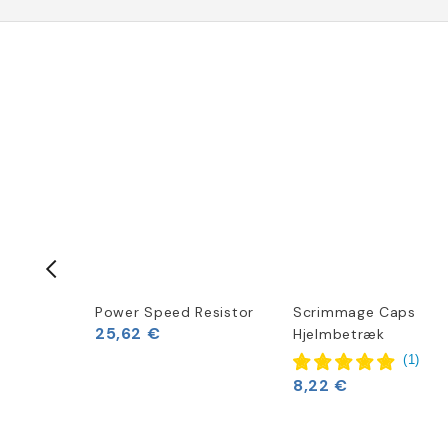
Power Speed Resistor
Scrimmage Caps
25,62 €
handsker
Hjelmbetræk
(
1
)
8,22 €