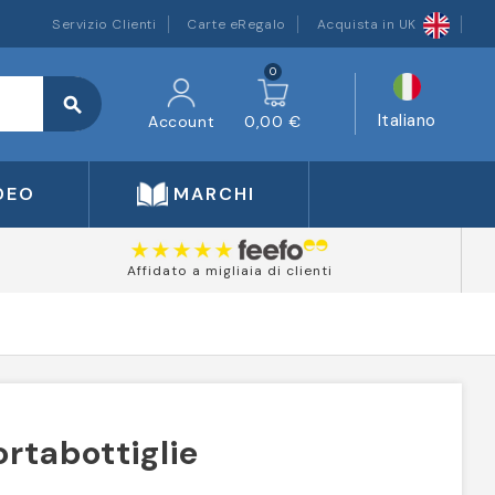
Servizio Clienti
Carte eRegalo
Acquista in UK
0
search
Italiano
Account
0,00 €
DEO
MARCHI
Affidato a migliaia di clienti
ortabottiglie