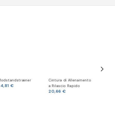
Consegn
gratuita
in
odstandstræner
Cintura di Allenamento
SKLZ Qu
4,81 €
a Rilascio Rapido
Target T
20,66 €
243,80