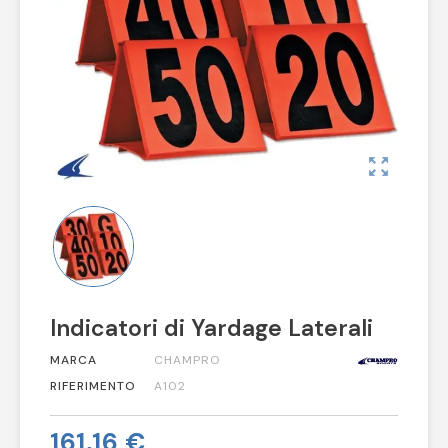
zoom_out_map
Indicatori di Yardage Laterali
MARCA
CHAMPRO
RIFERIMENTO
A102
161,16 €