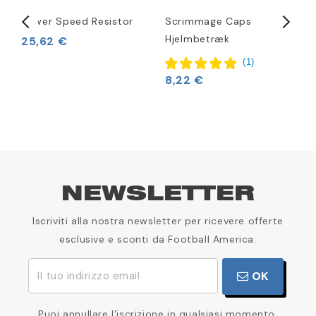
Power Speed Resistor
Scrimmage Caps
T
Hjelmbetræk
25,62 €
1
(
1
)
8,22 €
NEWSLETTER
Iscriviti alla nostra newsletter per ricevere offerte
esclusive e sconti da Football America.
OK
Puoi annullare l’iscrizione in qualsiasi momento.