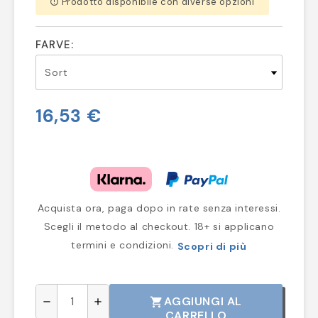
Prodotto disponibile con diverse opzioni
error_outline
FARVE:
16,53 €
Acquista ora, paga dopo in rate senza interessi.
Scegli il metodo al checkout. 18+ si applicano
termini e condizioni.
Scopri di più
AGGIUNGI AL
shopping_cart
remove
add
CARRELLO