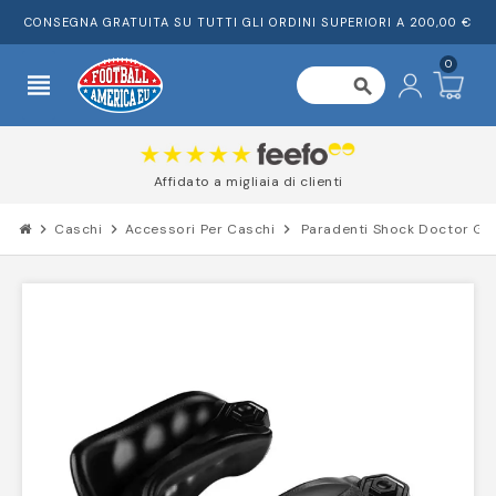
CONSEGNA GRATUITA SU TUTTI GLI ORDINI SUPERIORI A 200,00 €
0
view_headline
search
Affidato a migliaia di clienti
chevron_right
Caschi
chevron_right
Accessori Per Caschi
chevron_right
Paradenti Shock Doctor Ge