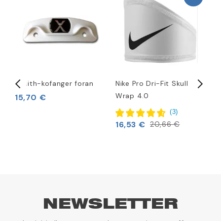
Xenith-kofanger foran
Nike Pro Dri-Fit Skull
A
Wrap 4.0
S
15,70 €
(
3
)
16,53 €
1
20,66 €
NEWSLETTER