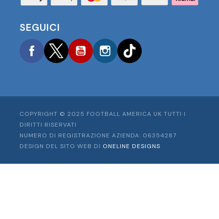
SEGUICI
Facebook
Twitter
YouTube
Instagram
TikTok
COPYRIGHT © 2025 FOOTBALL AMERICA UK TUTTI I
DIRITTI RISERVATI
NUMERO DI REGISTRAZIONE AZIENDA: 06354287
DESIGN DEL SITO WEB DI
ONELINE DESIGNS