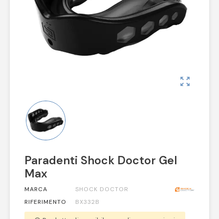
zoom_out_map
Paradenti Shock Doctor Gel
Max
MARCA
SHOCK DOCTOR
RIFERIMENTO
BX332B