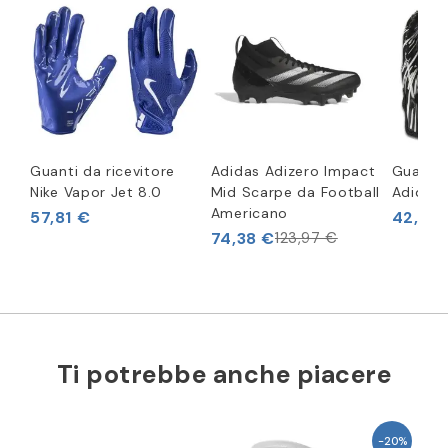
Guanti da ricevitore
Adidas Adizero Impact
Guanti 
Nike Vapor Jet 8.0
Mid Scarpe da Football
Adidas 
Americano
57,81 €
42,94
74,38 €
123,97 €
Ti potrebbe anche piacere
-20%