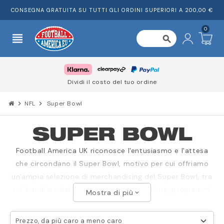
CONSEGNA GRATUITA SU TUTTI GLI ORDINI SUPERIORI A 200,00 €
0
view_headline
search
Dividi il costo del tuo ordine
chevron_right
NFL
chevron_right
Super Bowl
SUPER BOWL
Football America UK riconosce l'entusiasmo e l'attesa
che circondano il Super Bowl, motivo per cui offriamo
un'ampia selezione di merchandising del Super Bowl, tra
cui bandiere dei tifosi, caschi da collezione, programmi
Mostra di più
expand_more
delle partite e abbigliamento. La nostra collezione di
abbigliamento del Super Bowl è adatta a tutte le
Prezzo, da più caro a meno caro