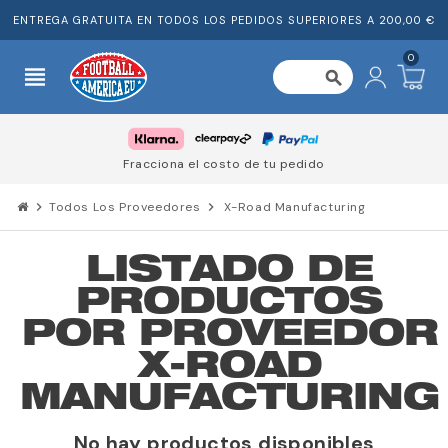
ENTREGA GRATUITA EN TODOS LOS PEDIDOS SUPERIORES A 200,00 €
0
view_headline
search
Fracciona el costo de tu pedido
chevron_right
Todos Los Proveedores
chevron_right
X-Road Manufacturing
LISTADO DE
PRODUCTOS
POR PROVEEDOR
X-ROAD
MANUFACTURING
No hay productos disponibles