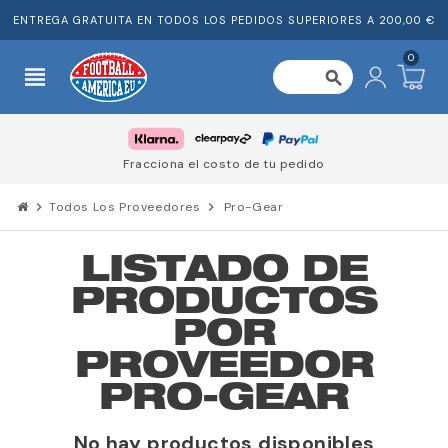
ENTREGA GRATUITA EN TODOS LOS PEDIDOS SUPERIORES A 200,00 €
0
view_headline
search
Fracciona el costo de tu pedido
chevron_right
Todos Los Proveedores
chevron_right
Pro-Gear
LISTADO DE
PRODUCTOS
POR
PROVEEDOR
PRO-GEAR
No hay productos disponibles