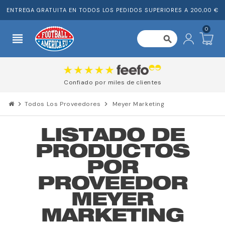
ENTREGA GRATUITA EN TODOS LOS PEDIDOS SUPERIORES A 200,00 €
0
view_headline
search
Confiado por miles de clientes
chevron_right
Todos Los Proveedores
chevron_right
Meyer Marketing
LISTADO DE
PRODUCTOS
POR
PROVEEDOR
MEYER
MARKETING