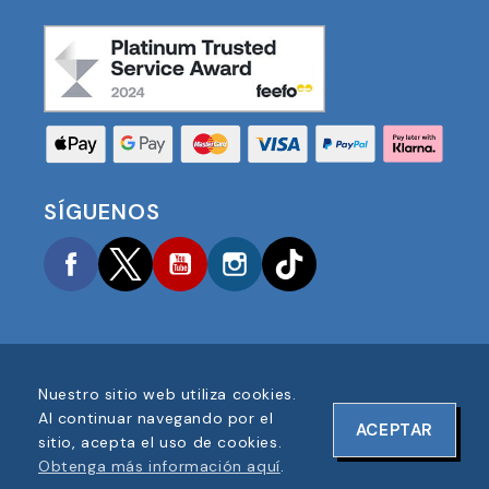
SÍGUENOS
Facebook
Twitter
YouTube
Instagram
TikTok
Nuestro sitio web utiliza cookies.
COPYRIGHT © 2025 FOOTBALL AMERICA UK TODOS
Al continuar navegando por el
ACEPTAR
LOS DERECHOS RESERVADOS
sitio, acepta el uso de cookies.
NÚMERO DE REGISTRO DE EMPRESA: 06354287
Obtenga más información aquí
.
DISEÑO DE SITIO WEB POR
ONELINE DESIGNS