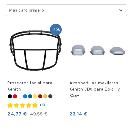
Más caro primero
-50%
Protector facial para
Almohadillas maxilares
Xenith
Xenith 3DX para Epic+ y
X2E+
(
3
)
24,77 €
23,14 €
49,55 €