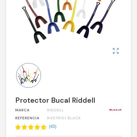
zoom_out_map
Protector Bucal Riddell
MARCA
RIDDELL
REFERENCIA
R4579101 BLACK
(
43
)