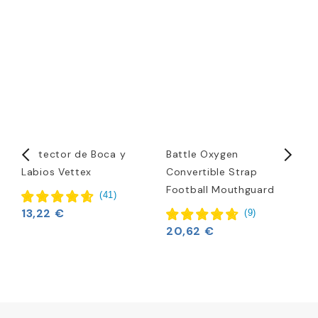
Protector de Boca y
Battle Oxygen
P
Labios Vettex
Convertible Strap
F
Football Mouthguard
O
(
41
)
13,22 €
(
9
)
20,62 €
2