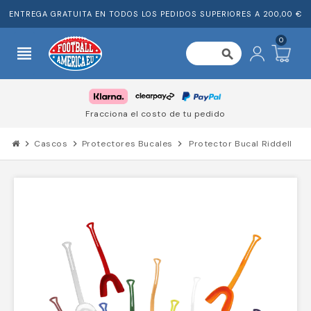
ENTREGA GRATUITA EN TODOS LOS PEDIDOS SUPERIORES A 200,00 €
0
view_headline
search
Fracciona el costo de tu pedido
chevron_right
Cascos
chevron_right
Protectores Bucales
chevron_right
Protector Bucal Riddell