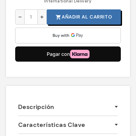
International Delivery
AÑADIR AL CARRITO
shopping_cart
remove
add
Descripción
Características Clave