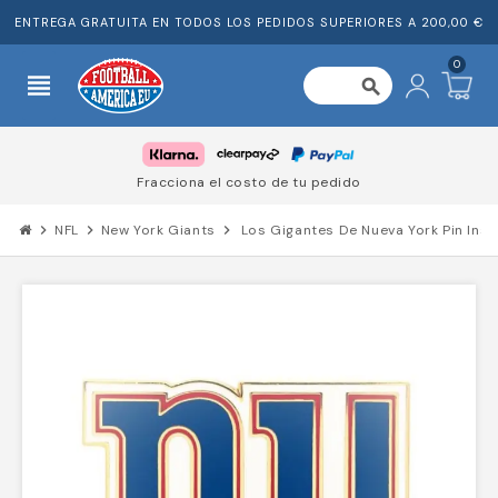
ENTREGA GRATUITA EN TODOS LOS PEDIDOS SUPERIORES A 200,00 €
0
view_headline
search
Fracciona el costo de tu pedido
chevron_right
NFL
chevron_right
New York Giants
chevron_right
Los Gigantes De Nueva York Pin Insi