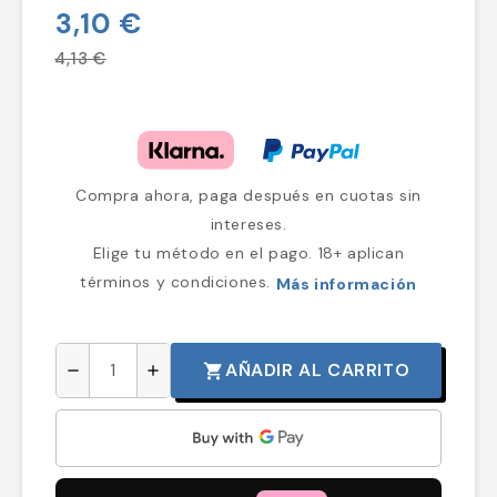
3,10 €
4,13 €
Compra ahora, paga después en cuotas sin
intereses.
Elige tu método en el pago. 18+ aplican
términos y condiciones.
Más información
AÑADIR AL CARRITO
shopping_cart
remove
add