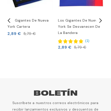
Los Gigantes De Nueva
Los Gigantes De Nueva
N
York Cartera
York Se Desvanecen De
d
La Bandera
D
2,89 €
5,79 €
1
(
1
)
2,89 €
5,79 €
BOLETÍN
Suscríbete a nuestros correos electrónicos para
recibir lanzamientos exclusivos y descuentos de