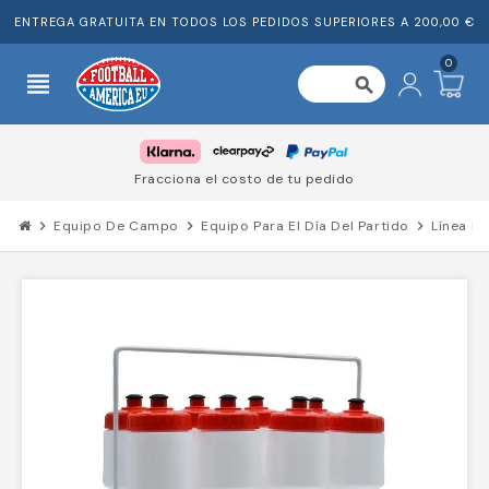
ENTREGA GRATUITA EN TODOS LOS PEDIDOS SUPERIORES A 200,00 €
0
view_headline
search
Fracciona el costo de tu pedido
chevron_right
Equipo De Campo
chevron_right
Equipo Para El Día Del Partido
chevron_right
Línea La