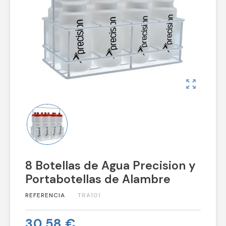
zoom_out_map
8 Botellas de Agua Precision y
Portabotellas de Alambre
REFERENCIA
TRA101
30,58 €