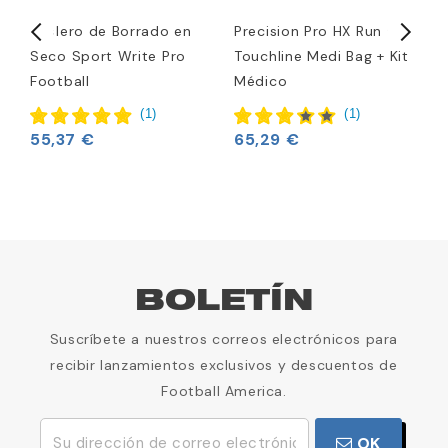
Tablero de Borrado en
Precision Pro HX Run On
I
Seco Sport Write Pro
Touchline Medi Bag + Kit
Football
Médico
4
(
1
)
(
1
)
55,37 €
65,29 €
BOLETÍN
Suscríbete a nuestros correos electrónicos para
recibir lanzamientos exclusivos y descuentos de
Football America.
OK