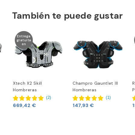
También te puede gustar
Entrega
gratuita
en
Xtech X2 Skill
Champro Gauntlet III
R
Hombreras
Hombreras
P
(
2
)
(
1
)
669,42 €
147,93 €
1