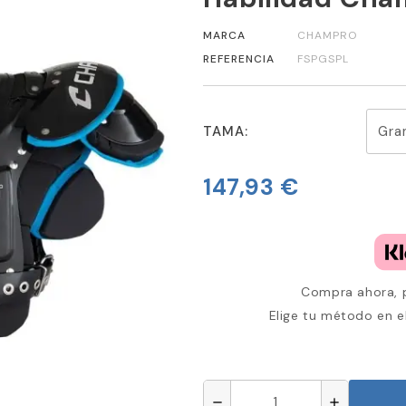
MARCA
CHAMPRO
REFERENCIA
FSPGSPL
TAMA:
147,93 €
Compra ahora, p
Elige tu método en e
remove
add