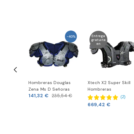
Entrega
-40%
gratuita
en
dell
Hombreras Douglas
Xtech X2 Super Skill
 Lineman
Zena Ms D Señoras
Hombreras
141,32 €
235,54 €
(
2
)
669,42 €