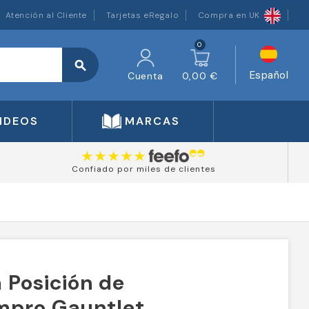
Atención al Cliente
Tarjetas eRegalo
Compra en UK
0
search
Español
Cuenta
0,00 €
IDEOS
MARCAS
Confiado por miles de clientes
 Posición de
mpro Gauntlet