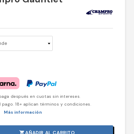
aga después en cuotas sin intereses.
l pago. 18+ aplican términos y condiciones.
Más información
AÑADIR AL CARRITO
shopping_cart