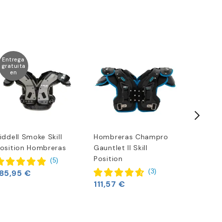
Entrega
Entrega
gratuita
gratuita
en
en
iddell Smoke Skill
Hombreras Champro
Hombrer
osition Hombreras
Gauntlet II Skill
Power PM
392,56
Position
(
5
)
(
3
)
85,95 €
111,57 €