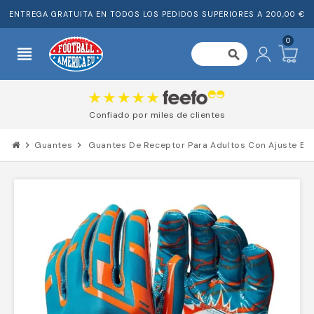
ENTREGA GRATUITA EN TODOS LOS PEDIDOS SUPERIORES A 200,00 €
0
view_headline
search
Confiado por miles de clientes
chevron_right
Guantes
chevron_right
Guantes De Receptor Para Adultos Con Ajuste Elá