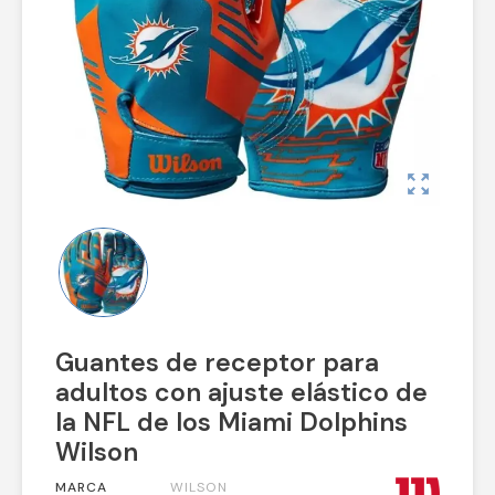
zoom_out_map
Guantes de receptor para
adultos con ajuste elástico de
la NFL de los Miami Dolphins
Wilson
MARCA
WILSON