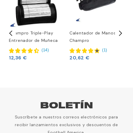
Champro Triple-Play
Calentador de Manos
M
Entrenador de Muñeca
Champro
1
(
14
)
(
1
)
12,36 €
20,62 €
BOLETÍN
Suscríbete a nuestros correos electrónicos para
recibir lanzamientos exclusivos y descuentos de
Football America.