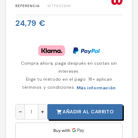
REFERENCIA
WTF9326MI
24,79 €
Compra ahora, paga después en cuotas sin
intereses.
Elige tu método en el pago. 18+ aplican
términos y condiciones.
Más información
AÑADIR AL CARRITO
shopping_cart
remove
add