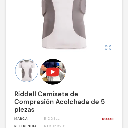
zoom_out_map
Riddell Camiseta de
Compresión Acolchada de 5
piezas
MARCA
RIDDELL
REFERENCIA
RT8058291