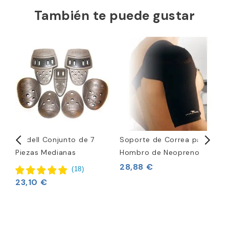
También te puede gustar
Riddell Conjunto de 7
Soporte de Correa para
P
Piezas Medianas
Hombro de Neopreno
A
28,88 €
2
(
18
)
23,10 €