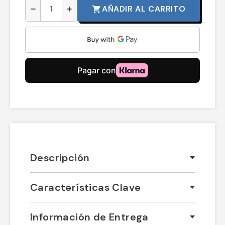
AÑADIR AL CARRITO
shopping_cart
remove
add
Descripción
Características Clave
Información de Entrega