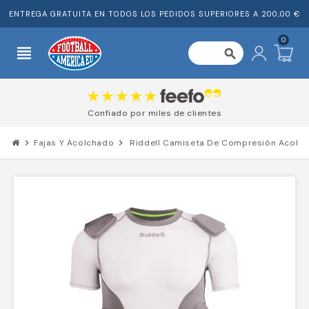
ENTREGA GRATUITA EN TODOS LOS PEDIDOS SUPERIORES A 200,00 €
0
view_headline
search
Confiado por miles de clientes
chevron_right
Fajas Y Acolchado
chevron_right
Riddell Camiseta De Compresión Acolch