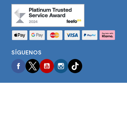
SÍGUENOS
Facebook
Twitter
YouTube
Instagram
TikTok
COPYRIGHT © 2025 FOOTBALL AMERICA UK TODOS
LOS DERECHOS RESERVADOS
NÚMERO DE REGISTRO DE EMPRESA: 06354287
DISEÑO DE SITIO WEB POR
ONELINE DESIGNS