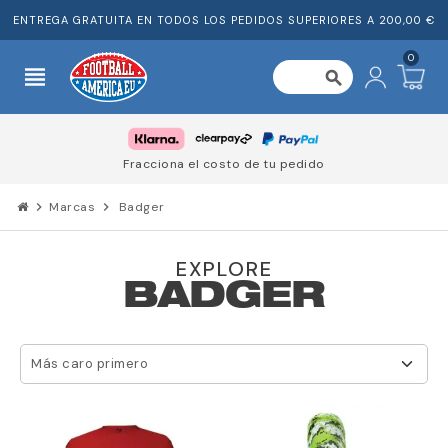
ENTREGA GRATUITA EN TODOS LOS PEDIDOS SUPERIORES A 200,00 €
0
view_headline
search
Fracciona el costo de tu pedido
chevron_right
Marcas
chevron_right
Badger
EXPLORE
BADGER
Más caro primero