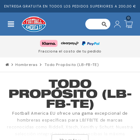
ENTREGA GRATUITA EN TODOS LOS PEDIDOS SUPERIORES A 200,00 €
0
view_headline
search
Fracciona el costo de tu pedido
chevron_right
Hombreras
chevron_right
Todo Propósito (LB-FB-TE)
TODO
PROPÓSITO (LB-
FB-TE)
Football America EU ofrece una gama excepcional de
hombreras específicas para LB/FB/TE de marcas
reconocidas como Riddell, Xtech, Xenith y Schutt. Nuestra
selección integral garantiza que recibas la máxima