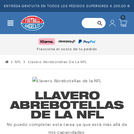
ENTREGA GRATUITA EN TODOS LOS PEDIDOS SUPERIORES A 200,00 €
0
view_headline
search
Fracciona el costo de tu pedido
chevron_right
NFL
chevron_right
Llavero Abrebotellas De La NFL
LLAVERO
ABREBOTELLAS
DE LA NFL
No puedo completar esta tarea ya que está más allá de
mis capacidades.