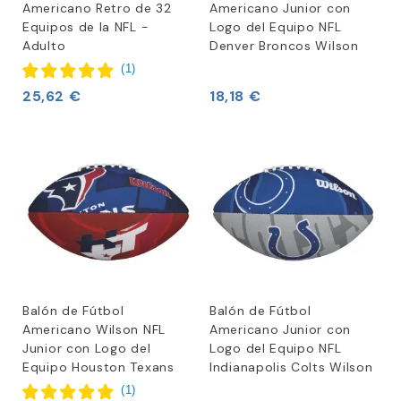
Americano Retro de 32
Americano Junior con
En Football America EU, comprendemos el fervor y la
Equipos de la NFL -
Logo del Equipo NFL
emoción que acompaña a ser un fanático de la NFL. Por
Adulto
Denver Broncos Wilson
eso nos esforzamos por ofrecer una selección completa
(
1
)
de balones de fútbol con logotipos de la NFL y balones
25,62 €
18,18 €
de juego oficiales, asegurando que puedas apoyar a tu
equipo y disfrutar del juego al máximo.
Balón de Fútbol
Balón de Fútbol
Americano Wilson NFL
Americano Junior con
Junior con Logo del
Logo del Equipo NFL
Equipo Houston Texans
Indianapolis Colts Wilson
(
1
)