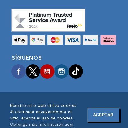
SÍGUENOS
Facebook
Twitter
YouTube
Instagram
TikTok
Nuestro sitio web utiliza cookies.
COPYRIGHT © 2025 FOOTBALL AMERICA UK TODOS
Al continuar navegando por el
ACEPTAR
LOS DERECHOS RESERVADOS
sitio, acepta el uso de cookies.
NÚMERO DE REGISTRO DE EMPRESA: 06354287
Obtenga más información aquí
.
DISEÑO DE SITIO WEB POR
ONELINE DESIGNS