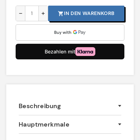
IN DEN WARENKORB
shopping_cart
remove
add
Beschreibung
Hauptmerkmale