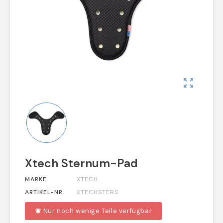
zoom_out_map
Xtech Sternum-Pad
MARKE
XTECH
ARTIKEL-NR.
XTECHSTERS
Nur noch wenige Teile verfügbar
notifications_active