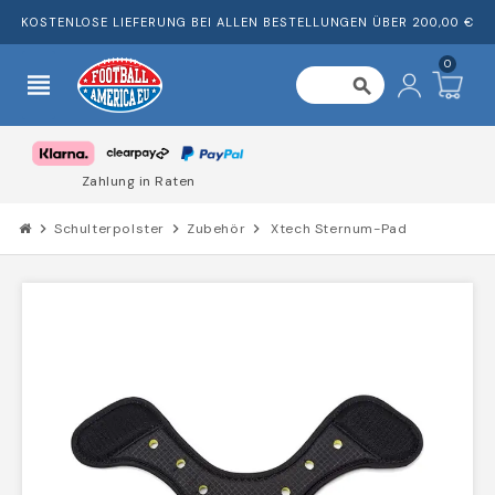
KOSTENLOSE LIEFERUNG BEI ALLEN BESTELLUNGEN ÜBER 200,00 €
0
view_headline
search
Vertrauen von Tausenden von Kunden
chevron_right
Schulterpolster
chevron_right
Zubehör
chevron_right
Xtech Sternum-Pad