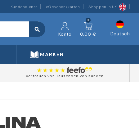
Kundendienst
eGeschenkkarten
Shoppen in UK
0
search
Deutsch
Konto
0,00 €
S
MARKEN
Vertrauen von Tausenden von Kunden
INA