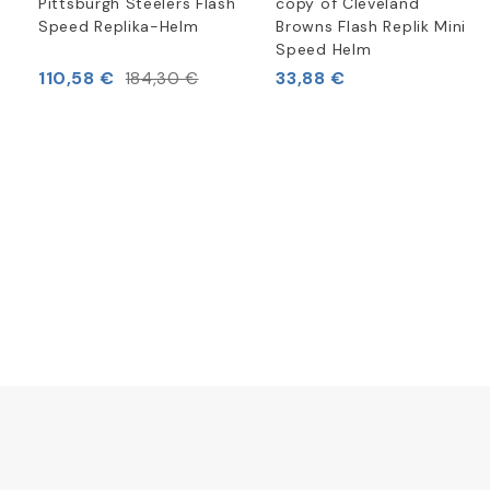
Pittsburgh Steelers Flash
copy of Cleveland
Speed Replika-Helm
Browns Flash Replik Mini
Speed Helm
110,58 €
33,88 €
184,30 €