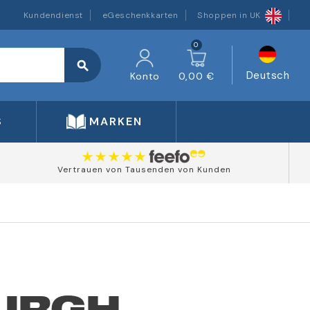
Kundendienst
eGeschenkkarten
Shoppen in UK
0
search
Deutsch
Konto
0,00 €
S
MARKEN
Vertrauen von Tausenden von Kunden